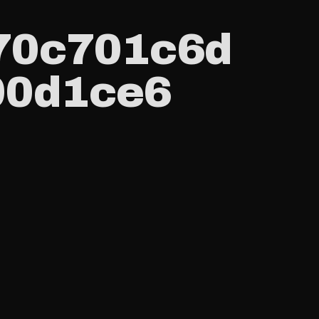
70c701c6d
00d1ce6