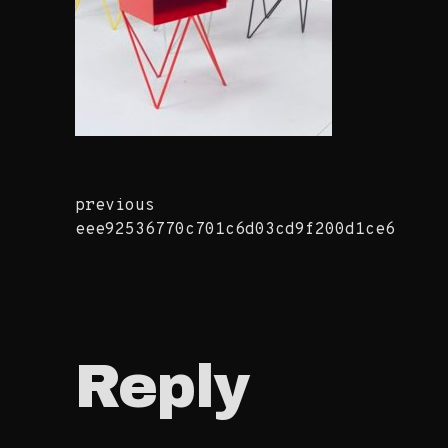
previous
Continue
eee92536770c701c6d03cd9f200d1ce6
Reading
Reply