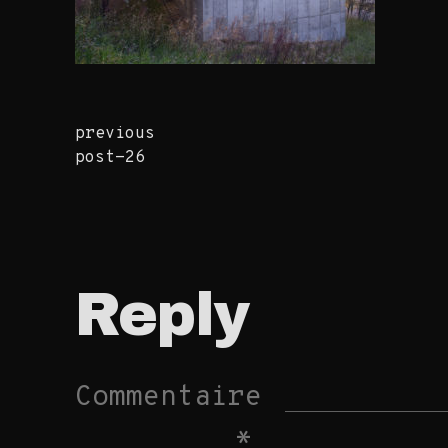
previous
Continue
post-26
Reading
Reply
Commentaire
*