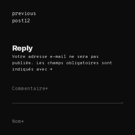
previous
Continue
post12
Reading
Reply
Votre adresse e-mail ne sera pas
publiée.
Les champs obligatoires sont
indiqués avec
*
Commentaire
*
Nom
*